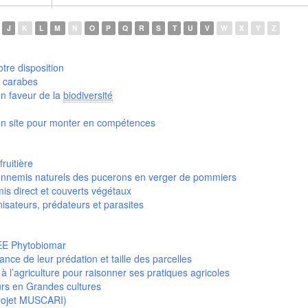
J
K
L
M
N
O
P
Q
R
S
T
U
V
W
X
Y
Z
otre disposition
 carabes
en faveur de la
biodiversité
 : un site pour monter en compétences
fruitière
 ennemis naturels des pucerons en verger de pommiers
mis direct et couverts végétaux
nisateurs, prédateurs et parasites
IEE Phytobiomar
nce de leur prédation et taille des parcelles
 à l’agriculture pour raisonner ses pratiques agricoles
urs en Grandes cultures
projet MUSCARI)