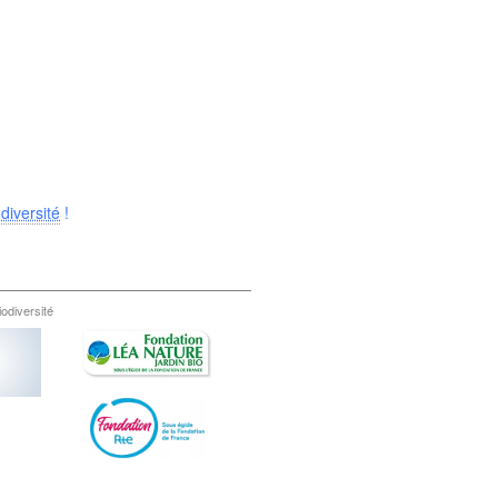
diversité
!
iodiversité