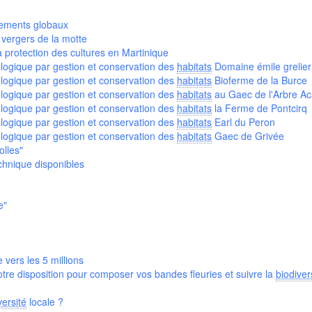
ements globaux
 vergers de la motte
 protection des cultures en Martinique
ologique par gestion et conservation des
habitats
Domaine émile grelier
ologique par gestion et conservation des
habitats
Bioferme de la Burce
ologique par gestion et conservation des
habitats
au Gaec de l'Arbre A
ologique par gestion et conservation des
habitats
la Ferme de Pontcirq
ologique par gestion et conservation des
habitats
Earl du Peron
ologique par gestion et conservation des
habitats
Gaec de Grivée
olles"
chnique disponibles
e"
 vers les 5 millions
votre disposition pour composer vos bandes fleuries et suivre la
biodiver
versité
locale ?