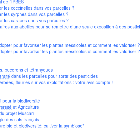
l de l'IPBES
r les coccinelles dans vos parcelles ?
r les syrphes dans vos parcelles ?
r les carabes dans vos parcelles ?
ires aux abeilles pour se remettre d'une seule exposition à des pestic
dopter pour favoriser les plantes messicoles et comment les valoriser ?
dopter pour favoriser les plantes messicoles et comment les valoriser ?
ps, pucerons et tétranyques
ersité
dans les parcelles pour sortir des pesticides
bées, fleuries sur vos exploitations : votre avis compte !
fi pour la
biodiversité
versité
et Agriculture
 du projet Muscari
ie des sols français
ure bio et
biodiversité
: cultiver la symbiose"