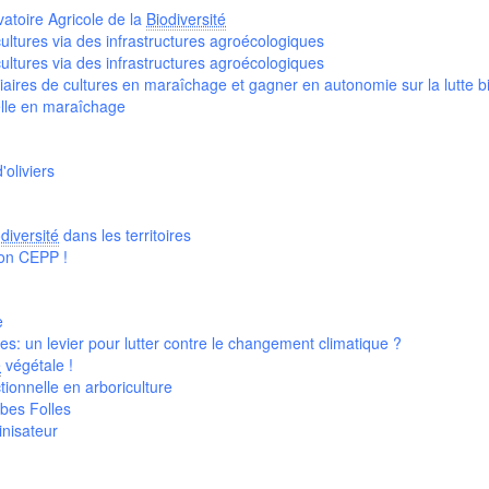
atoire Agricole de la
Biodiversité
cultures via des infrastructures agroécologiques
cultures via des infrastructures agroécologiques
xiliaires de cultures en maraîchage et gagner en autonomie sur la lutte b
elle en maraîchage
'oliviers
diversité
dans les territoires
ion CEPP !
e
es: un levier pour lutter contre le changement climatique ?
é
végétale !
tionnelle en arboriculture
bes Folles
nisateur