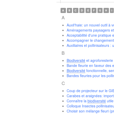
A
B
C
D
E
F
G
H
I
A
Auxil'haie: un nouvel outil à v
Aménagements paysagers et
Acceptabilité d'une pratique 
Accompagner le changement
Auxiliaires et pollinisateurs
B
Biodiversité
et agroforesterie 
Bande fleurie en faveur des
Biodiversité
fonctionnelle, se
Bandes fleuries pour les polli
C
Coup de projecteur sur le G
Carabes et araignées: importa
Connaître la
biodiversité
utile
Colloque Insectes pollinisate
Choisir son mélange fleuri (