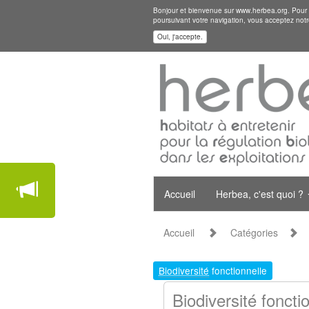
Bonjour et bienvenue sur www.herbea.org. Pour mi
poursuivant votre navigation, vous acceptez notr
Oui, j'accepte.
Accueil
Herbea, c'est quoi ?
Accueil
Catégories
Biodiversité
fonctionnelle
Biodiversité foncti