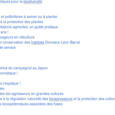
atiques pour la
biodiversité
 et pollinifères à semer ou à planter
 à la protection des plantes
itations agricoles: un guide pratique
 ans !
vageurs en viticulture
 et conservation des
habitats
Domaine Léon Barral
de service
latrice du campagnol au Japon
utomatique !
s l'explique !
des
 des bio-agresseurs en grandes cultures
e à la régulation naturelle des
bioagresseurs
et la protection des cultu
ns écosystémiques associées des haies