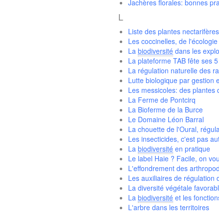
Jachères florales: bonnes pr
L
Liste des plantes nectarifères
Les coccinelles, de l'écologie
La
biodiversité
dans les explo
La plateforme TAB fête ses 5
La régulation naturelle des ra
Lutte biologique par gestion
Les messicoles: des plantes 
La Ferme de Pontcirq
La Bioferme de la Burce
Le Domaine Léon Barral
La chouette de l'Oural, régu
Les insecticides, c'est pas a
La
biodiversité
en pratique
Le label Haie ? Facile, on vou
L'effondrement des arthropo
Les auxiliaires de régulation
La diversité végétale favorabl
La
biodiversité
et les fonctio
L'arbre dans les territoires