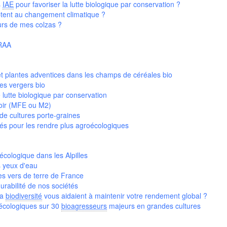
s
IAE
pour favoriser la lutte biologique par conservation ?
tent au changement climatique ?
rs de mes colzas ?
PRAA
et plantes adventices dans les champs de céréales bio
es vergers bio
lutte biologique par conservation
voir (MFE ou M2)
de cultures porte-graines
ivés pour les rendre plus agroécologiques
cologique dans les Alpilles
s yeux d'eau
des vers de terre de France
urabilité de nos sociétés
la
biodiversité
vous aidaient à maintenir votre rendement global ?
oécologiques sur 30
bioagresseurs
majeurs en grandes cultures