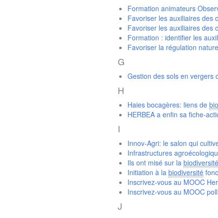
Formation animateurs Observ
Favoriser les auxiliaires des 
Favoriser les auxiliaires des 
Formation : identifier les au
Favoriser la régulation natur
G
Gestion des sols en vergers d
H
Haies bocagères: liens de
bio
HERBEA a enfin sa fiche-act
I
Innov-Agri: le salon qui cultiv
Infrastructures agroécologiqu
Ils ont misé sur la
biodiversit
Initiation à la
biodiversité
fonc
Inscrivez-vous au MOOC Her
Inscrivez-vous au MOOC polli
J