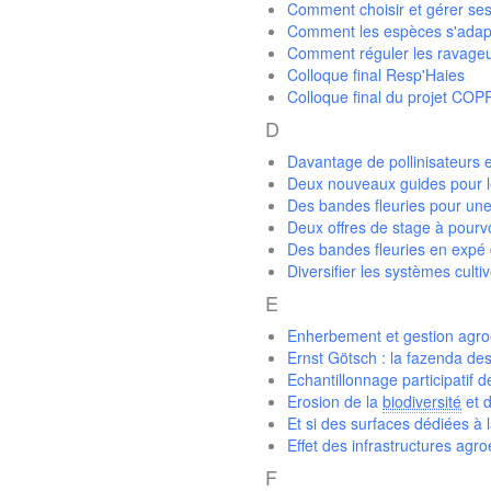
Comment choisir et gérer se
Comment les espèces s'adap
Comment réguler les ravageu
Colloque final Resp'Haies
Colloque final du projet CO
D
Davantage de pollinisateurs 
Deux nouveaux guides pour l
Des bandes fleuries pour une 
Deux offres de stage à pour
Des bandes fleuries en expé 
Diversifier les systèmes cult
E
Enherbement et gestion agroé
Ernst Götsch : la fazenda de
Echantillonnage participatif 
Erosion de la
biodiversité
et d
Et si des surfaces dédiées à 
Effet des infrastructures agr
F