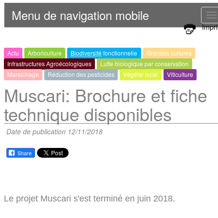
Menu de navigation mobile
T
Impr
n
Actu
Arboriculture
Biodiversité
fonctionnelle
Grandes cultures
Infrastructures Agroécologiques
Lutte biologique par conservation
Maraîchage
Réduction des pesticides
Végétal local
Viticulture
Muscari: Brochure et fiche
technique disponibles
Date de publication 12/11/2018
Share
Le projet Muscari s'est terminé en juin 2018.