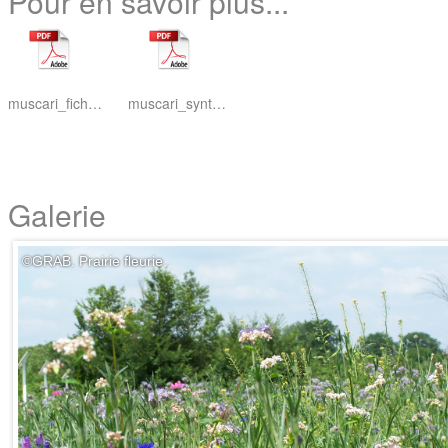
Pour en savoir plus...
muscari_fiche-w.pdf
muscari_synthese_du_projet_w.pdf
Galerie
©GRAB. Prairie fleurie.