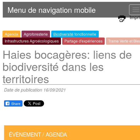
Menu de navigation mobile
T
Impr
n
Agenda
Agroforesterie
Biodiversité
fonctionnelle
Infrastructures Agroécologiques
Partage d'expériences
Trame Verte et Bl
Haies bocagères: liens de
biodiversité dans les
territoires
Date de publication 16/09/2021
Share
ÉVÈNEMENT / AGENDA