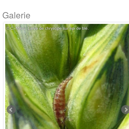
Galerie
.
© C. Milou.
Larve de chrysope sur épi de blé