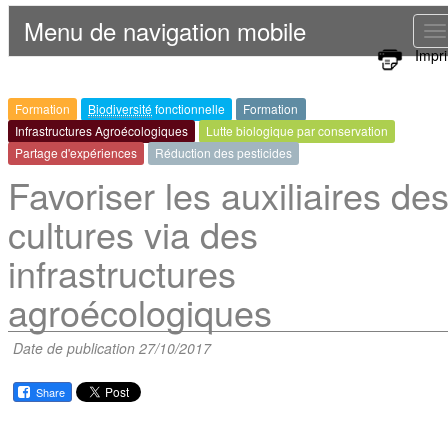
Menu de navigation mobile
T
Impr
n
Formation
Biodiversité
fonctionnelle
Formation
Infrastructures Agroécologiques
Lutte biologique par conservation
Partage d'expériences
Réduction des pesticides
Favoriser les auxiliaires de
cultures via des
infrastructures
agroécologiques
Date de publication 27/10/2017
Share