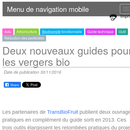
Menu de navigation mobile
T
Impr
n
Actu
Arboriculture
Biodiversité
fonctionnelle
Guide technique
Outil
Réduction des pesticides
Deux nouveaux guides pou
les vergers bio
Date de publication 30/11/2016
Share
Les partenaires de
TransBioFruit
publient deux ouvrag
pratiques en complément du guide sorti en 2013. Ces
trois outils élargissent les retombées pratiques du proje