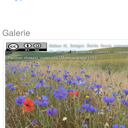
Galerie
Nelson M, Solagro. Bande fleurie compo
de bleuet (
Centaurea cyanus
), coqueli
(
Papaver rhoeas
), matricaire (Matricaria spp.) (31).