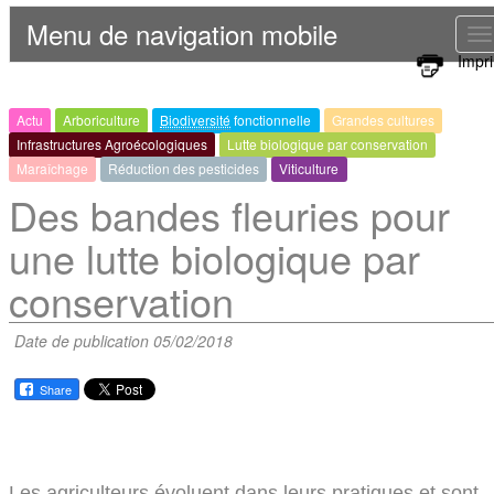
Menu de navigation mobile
T
Impr
n
Actu
Arboriculture
Biodiversité
fonctionnelle
Grandes cultures
Infrastructures Agroécologiques
Lutte biologique par conservation
Maraîchage
Réduction des pesticides
Viticulture
Des bandes fleuries pour
une lutte biologique par
conservation
Date de publication 05/02/2018
Share
Les agriculteurs évoluent dans leurs pratiques et sont