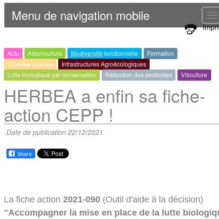
Menu de navigation mobile
T
Impr
n
Actu
Arboriculture
Biodiversité
fonctionnelle
Formation
Grandes cultures
Infrastructures Agroécologiques
Lutte biologique par conservation
Réduction des pesticides
Viticulture
HERBEA a enfin sa fiche-
action CEPP !
Date de publication 22/12/2021
Share
La fiche action
2021-090
(Outil d'aide à la décision)
"Accompagner la mise en place de la lutte biologiq