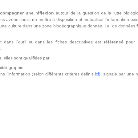
compagner une réflexion
autour de la question de la lutte biologi
nous avons choisi de mettre à disposition et mutualiser l'information ex
r une culture dans une zone biogéographique donnée, i.e. de données
t dans l'outil et dans les fiches descriptives est
référencé
pour do
.
:
ns, elles sont qualifiées par
bibliographie
s l'information (selon différents critères définis
ici
), signalé par une 