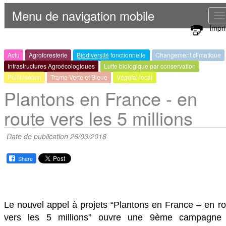
Menu de navigation mobile
T
Impr
n
Actu
Agroforesterie
Biodiversité
fonctionnelle
Changement climatique
Infrastructures Agroécologiques
Lutte biologique par conservation
Pollinisation
Trame Verte et Bleue
Végétal local
Plantons en France - en
route vers les 5 millions
Date de publication 26/03/2018
Share
Le nouvel appel à projets “Plantons en France – en ro
vers les 5 millions” ouvre une 9ème campagne