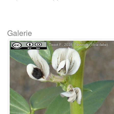
Galerie
Tissot F., 2018. Féverole (
Vicia faba
).