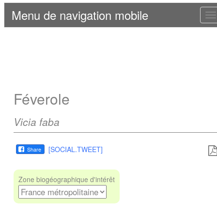
Menu de navigation mobile
T
n
Féverole
Vicia faba
[SOCIAL.TWEET]
Share
Zone biogéographique d'intérêt