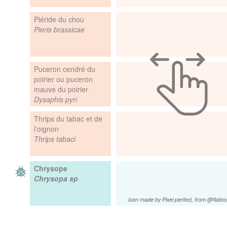
Piéride du chou
Pieris brassicae
Puceron cendré du
poirier ou puceron
mauve du poirier
Dysaphis pyri
Thrips du tabac et de
l'oignon
Thrips tabaci
Chrysope
Chrysopa sp
Icon made by Pixel perfect, from @flatic