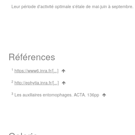
Leur période d'activité optimale s'étale de mai-juin à septembre.
Références
1
https://www6.inra.fr/[...]
2
http://ephytia.inra.fr/[...]
3
Les auxiliaires entomophages. ACTA. 136pp