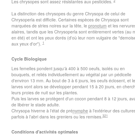
2
Les chrysopes sont assez résistantes aux pesticides.
La distinction des chrysopes du genre Chrysopa de celui de
Chrysoperla est difficile. Certaines espèces de Chrysopa sont
marquées de stries noires sur la tête, le
pronotum
et les nervure
alaires, tandis que les Chrysoperla sont entièrement vertes (au 
en été) et ont les yeux dorés (d'où leur nom vulgaire de "demoise
1
aux yeux d'or").
Cycle Biologique
Les femelles pondent jusqu'à 400 à 500 oeufs, isolés ou en
bouquets, et reliés individuellement au végétal par un pédicelle
d'environ 13 mm. Au bout de 3 à 6 jours, les oeufs éclosent, et l
larves vont alors se développer pendant 15 à 20 jours, en cherc
leurs proies de nuit sur les plantes.
Puis les larves se protègent d'un cocon pendant 8 à 12 jours, av
de libérer le stade adulte.
Chrysopa hiverne à l'état de pré
nymphe
à l'extérieur des culture
3
2
1
parfois à l'abri dans les greniers ou les remises.
Conditions d'activités optimales