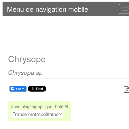
Menu de navigation mobile
T
n
Chrysope
Chrysopa sp
Share
Zone biogéographique d'intérêt