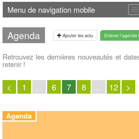
Menu de navigation mobile
T
n
Agenda
Ajouter les actu
Enlever l'agenda
Retrouvez les dernières nouveautés et date
retenir !
<
1
...
6
7
8
...
12
>
Agenda