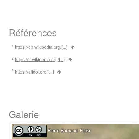
Références
1
https://en.wikipedia.org/[...]
2
https://fr.wikipedia.org/[...]
3
https://afidol.org/[...]
Galerie
Pierre Bornand, Flickr