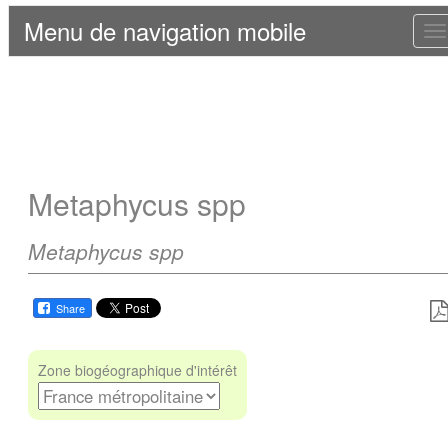
Menu de navigation mobile
T
n
Metaphycus spp
Metaphycus spp
Share
Zone biogéographique d'intérêt