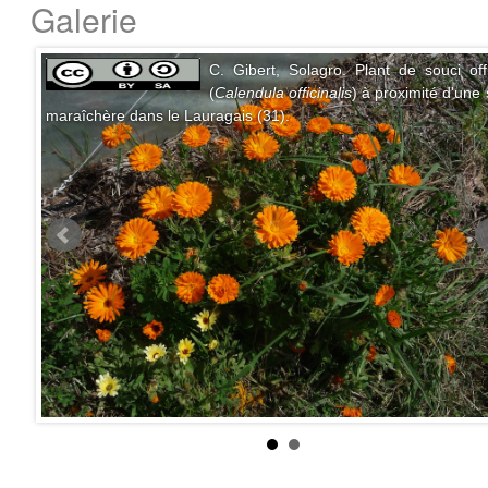
Galerie
C. Gibert, Solagro. Plant de souci offi
(
Calendula officinalis
) à proximité d'une 
maraîchère dans le Lauragais (31).