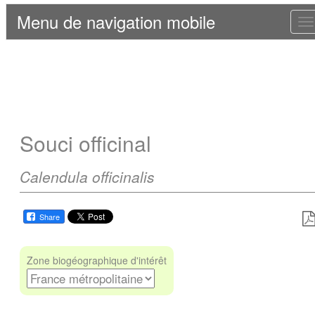
Menu de navigation mobile
T
n
Souci officinal
Calendula officinalis
Share
Zone biogéographique d'intérêt