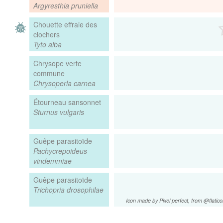
Argyresthia pruniella
Chouette effraie des
clochers
Tyto alba
Chrysope verte
commune
Chrysoperla carnea
Étourneau sansonnet
Sturnus vulgaris
Guêpe parasitoïde
Pachycrepoideus
vindemmiae
Guêpe parasitoïde
Trichopria drosophilae
Icon made by Pixel perfect, from @flatic