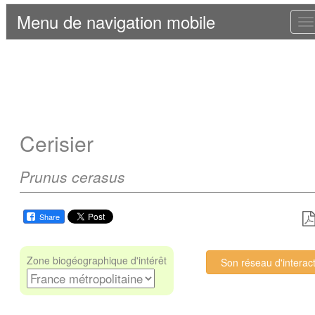
Menu de navigation mobile
T
n
Cerisier
Prunus cerasus
Share
Zone biogéographique d'intérêt
Son réseau d'interac