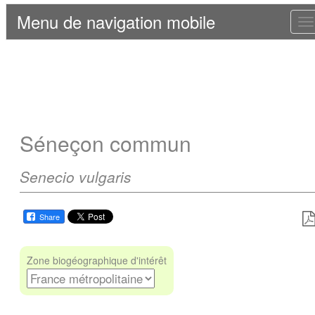
Menu de navigation mobile
T
n
Séneçon commun
Senecio vulgaris
Share
Zone biogéographique d'intérêt