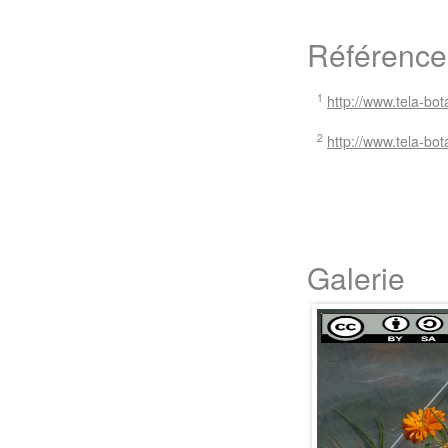
Référence
1
http://www.tela-bota
2
http://www.tela-bota
Galerie