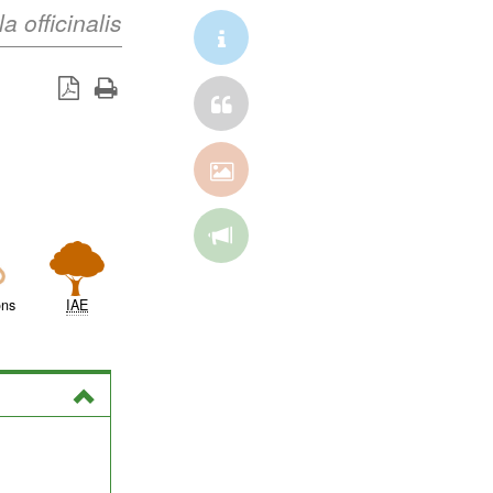
a officinalis
ons
IAE