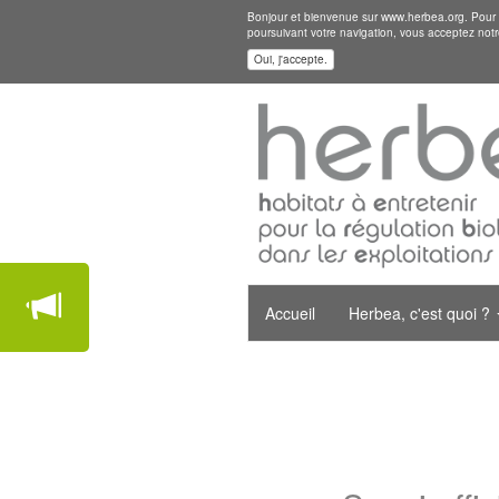
Bonjour et bienvenue sur www.herbea.org. Pour mi
poursuivant votre navigation, vous acceptez notr
Oui, j'accepte.
Accueil
Herbea, c'est quoi ?