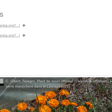
s
nica.org/[...]
nica.org/[...]
C. Gibert, Solagro. Plant de souci officinal (
Calendula officinalis
) 
serre maraîchère dans le Lauragais (31).