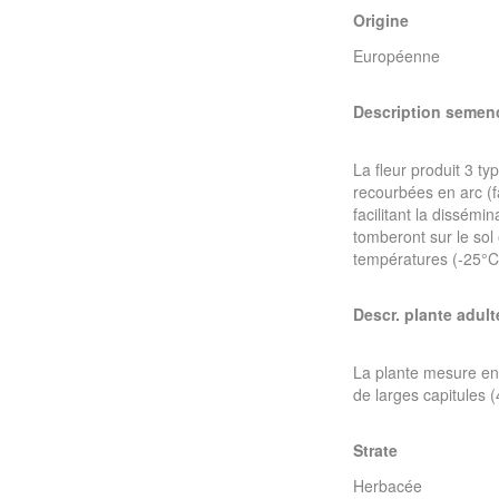
Origine
Européenne
Description semen
La fleur produit 3 ty
recourbées en arc (fa
facilitant la dissémi
tomberont sur le sol
températures (-25°C
Descr. plante adult
La plante mesure ent
de larges capitules 
Strate
Herbacée