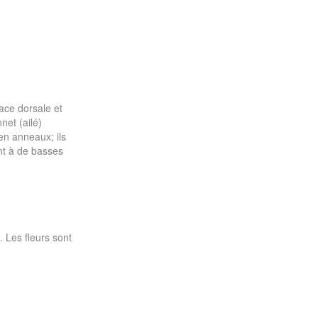
face dorsale et
net (ailé)
 en anneaux; ils
nt à de basses
. Les fleurs sont