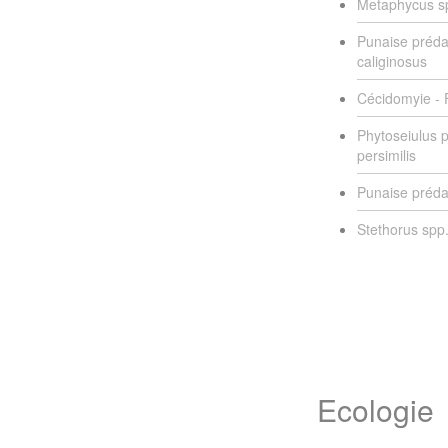
Metaphycus s
Punaise préda
caliginosus
Cécidomyie - F
Phytoseiulus p
persimilis
Punaise prédat
Stethorus spp.
Ecologie