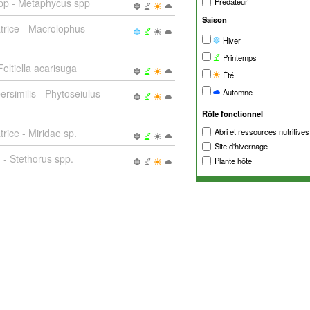
pp - Metaphycus spp
Prédateur
Saison
trice - Macrolophus
Hiver
Printemps
eltiella acarisuga
Été
ersimilis - Phytoseiulus
Automne
Rôle fonctionnel
rice - Miridae sp.
Abri et ressources nutritives
Site d'hivernage
 - Stethorus spp.
Plante hôte