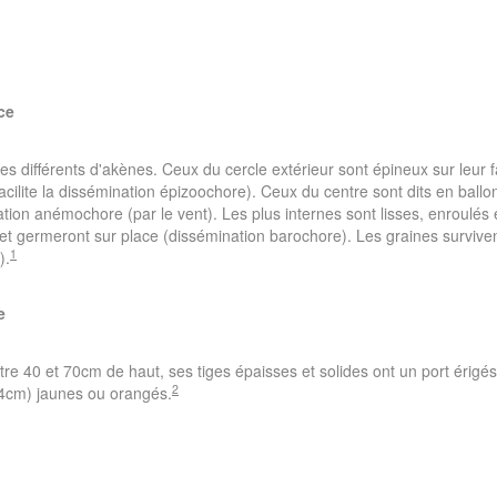
ce
pes différents d'akènes. Ceux du cercle extérieur sont épineux sur leur 
cilite la dissémination épizoochore). Ceux du centre sont dits en ballon
nation anémochore (par le vent). Les plus internes sont lisses, enroulés
 et germeront sur place (dissémination barochore). Les graines survive
1
).
e
re 40 et 70cm de haut, ses tiges épaisses et solides ont un port érigés
2
(4cm) jaunes ou orangés.