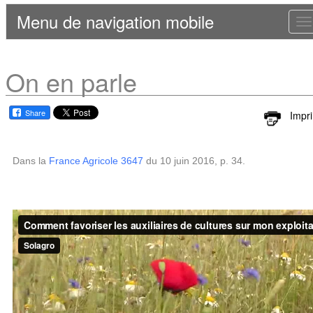
Menu de navigation mobile
T
n
On en parle
Share
Impr
Dans la
France Agricole 3647
du 10 juin 2016, p. 34.