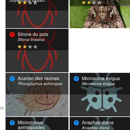
Ditylenchus dipsaci
Sitone du pois
Sitona lineatus
Acarien des racines
Microsoma exigua
Rhizoglyphus echinopus
Microsoma exigua
ls
Microctonus
Anaphes diana
aethiopoides
Anaphes diana