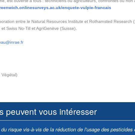
, est ouverte à tous : techniciens ou agriculteurs, confrontés ou non 
greenwich.onlinesurveys.ac.uk/enquete-vulpie-francais
aboration entre le Natural Resources Institute et Rothamsted Research
 et Swiss No-Till et AgriGenève (Suisse).
eau@inrae.fr
u Végétal)
s peuvent vous intéresser
 risque vis-à-vis de la réduction de l'usage des pesticides 