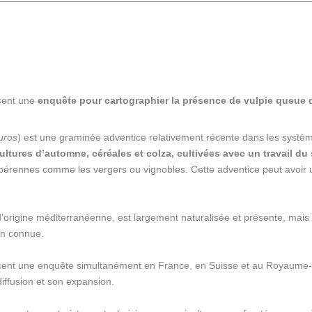
ncent une
enquête pour cartographier la présence de vulpie queue d
uros
) est une graminée adventice relativement récente dans les systèm
ultures d’automne, céréales et colza, cultivées avec un travail du 
pérennes comme les vergers ou vignobles. Cette adventice peut avoir
d’origine méditerranéenne, est largement naturalisée et présente, mais s
ien connue.
ancent une enquête simultanément en France, en Suisse et au Royaume
diffusion et son expansion.