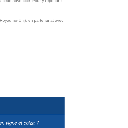
à cette adventice. Pour y répondre
 (Royaume-Uni), en partenariat avec
en vigne et colza ?