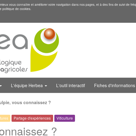
eux vous connaître et améliorer votre navigation dans nos pages, et à des fins de suivi de fréq
e politique de cookies.
L'équipe Herbea
L'outil interactif
Fiches d'informations
ulpie, vous connaissez ?
tures
Partage d'expériences
Viticulture
connaissez ?