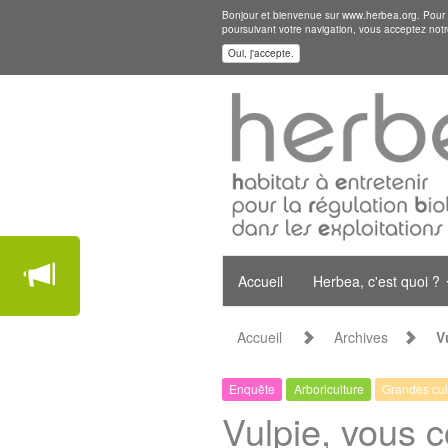
Bonjour et bienvenue sur www.herbea.org. Pour mi
poursuivant votre navigation, vous acceptez notr
Oui, j'accepte.
Accueil
Herbea, c'est quoi ?
Accueil
Archives
V
Enquête
Arboriculture
Grandes cul
Vulpie, vous 