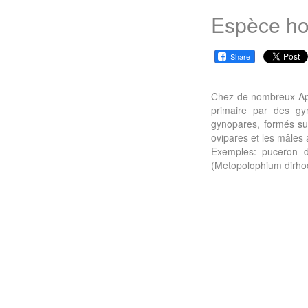
Espèce hol
Share
Chez de nombreux A
primaire par des gy
gynopares, formés sur
ovipares et les mâles 
Exemples: puceron d
(Metopolophium dirhod