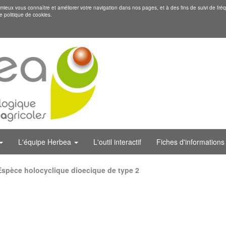
eux vous connaître et améliorer votre navigation dans nos pages, et à des fins de suivi de fréq
e politique de cookies.
L'équipe Herbea
L'outil interactif
Fiches d'informations
Espèce holocyclique dioecique de type 2