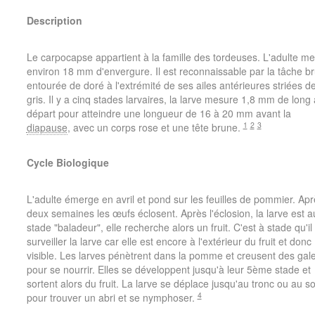
Description
Le carpocapse appartient à la famille des tordeuses. L'adulte m
environ 18 mm d'envergure. Il est reconnaissable par la tâche b
entourée de doré à l'extrémité de ses ailes antérieures striées d
gris. Il y a cinq stades larvaires, la larve mesure 1,8 mm de long
départ pour atteindre une longueur de 16 à 20 mm avant la
1
2
3
diapause
, avec un corps rose et une tête brune.
Cycle Biologique
L'adulte émerge en avril et pond sur les feuilles de pommier. Apr
deux semaines les œufs éclosent. Après l'éclosion, la larve est a
stade "baladeur", elle recherche alors un fruit. C'est à stade qu'il 
surveiller la larve car elle est encore à l'extérieur du fruit et donc
visible. Les larves pénètrent dans la pomme et creusent des gale
pour se nourrir. Elles se développent jusqu'à leur 5ème stade et
sortent alors du fruit. La larve se déplace jusqu'au tronc ou au so
4
pour trouver un abri et se nymphoser.