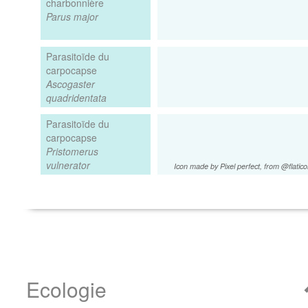
charbonnière
Parus major
Parasitoïde du
carpocapse
Ascogaster
quadridentata
Parasitoïde du
carpocapse
Pristomerus
vulnerator
Icon made by Pixel perfect, from @flatic
Ecologie