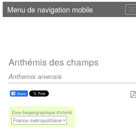
Menu de navigation mobile
T
n
Anthémis des champs
Anthemis arvensis
Share
Zone biogéographique d'intérêt