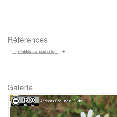
Références
1
http://abiris.snv.jussieu.fr/[...]
Galerie
Andreas Rockstein, Flickr