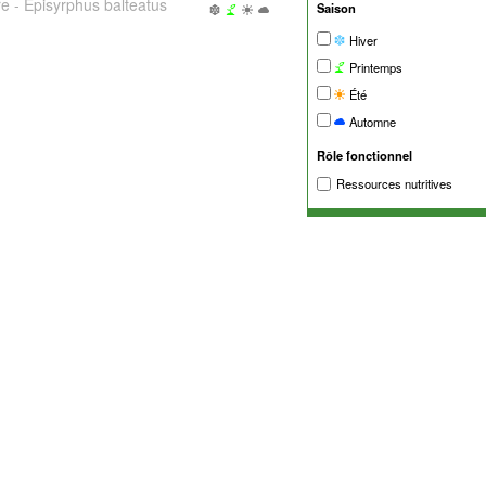
e - Episyrphus balteatus
Saison
Hiver
Printemps
Été
Automne
Rôle fonctionnel
Ressources nutritives