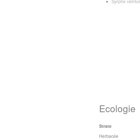
Syrphe ceintur
Ecologie
Strate
Herbacée