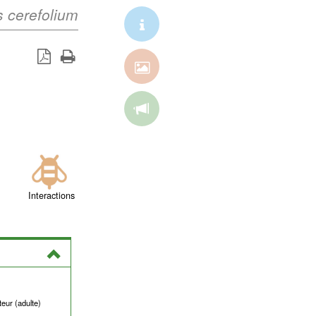
s cerefolium
Interactions
teur (adulte)