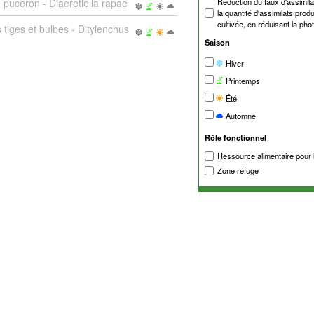
 puceron - Diaeretiella rapae
Réduction du taux d'assimilat
la quantité d'assimilats produ
cultivée, en réduisant la pho
tiges et bulbes - Ditylenchus
Saison
Hiver
Printemps
Été
Automne
Rôle fonctionnel
Ressource alimentaire pour 
Zone refuge