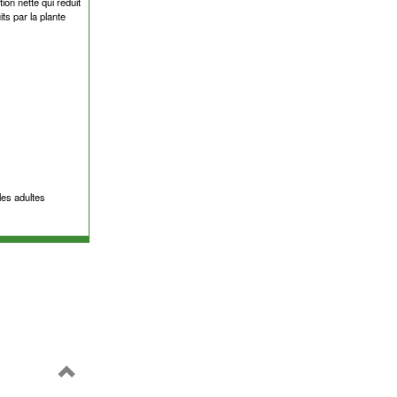
ion nette qui réduit
its par la plante
t
les adultes