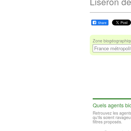
Liseron d
Share
Zone biogéographiqu
Quels agents bio
Retrouvez les agents
qu'ils soient ravageu
filtres proposés.