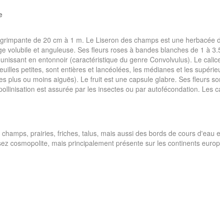
e
grimpante de 20 cm à 1 m. Le Liseron des champs est une herbacée de
ge volubile et anguleuse. Ses fleurs roses à bandes blanches de 1 à 3.
unissant en entonnoir (caractéristique du genre Convolvulus). Le calice
euilles petites, sont entières et lancéolées, les médianes et les supéri
tes plus ou moins aiguës). Le fruit est une capsule glabre. Ses fleurs so
ollinisation est assurée par les insectes ou par autofécondation. Les 
champs, prairies, friches, talus, mais aussi des bords de cours d'eau e
ez cosmopolite, mais principalement présente sur les continents euro