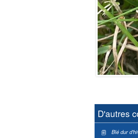
D'autres c
Blé dur d'hi