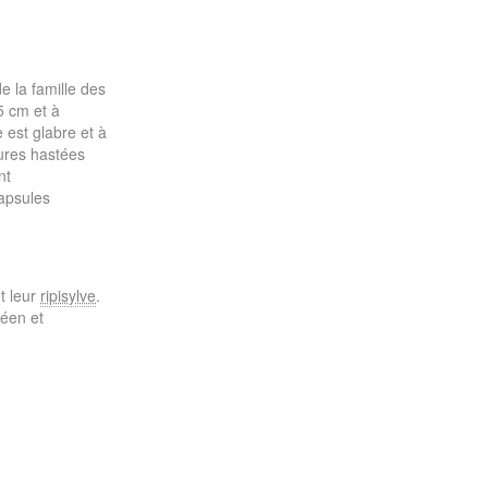
 la famille des
5 cm et à
 est glabre et à
eures hastées
nt
capsules
t leur
ripisylve
.
péen et