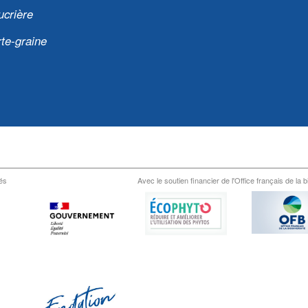
ucrière
te-graine
és
Avec le soutien financier de l'Office français de la b