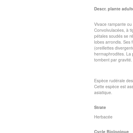
Descr. plante adult
Vivace rampante ou 
Convolvulacées, à ti
pétales soudés se ré
lobes arrondis. Ses f
(oreillettes divergen
hermaphrodites. La p
tombent par gravité.
Espèce rudérale des 
Cette espèce est ass
asiatique.
Strate
Herbacée
Cycle Biologique