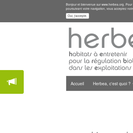
Bonjour et bienvenue sur www.herbea.org. Pour mi
poursuivant votre navigation, vous acceptez notr
Oui, j'accepte.
Accueil
Herbea, c'est quoi ?