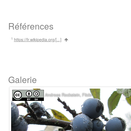
Références
1
https://fr.wikipedia.org/[...]
Galerie
Andreas Rockstein, Flickr