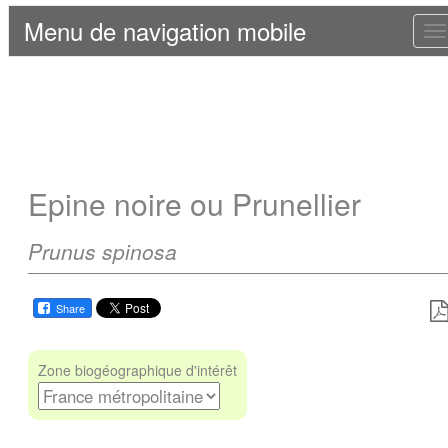
Menu de navigation mobile
T
n
Epine noire ou Prunellier
Prunus spinosa
Share
Zone biogéographique d'intérêt