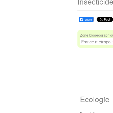
Insecticide
Share
Zone biogéographiqu
Ecologie