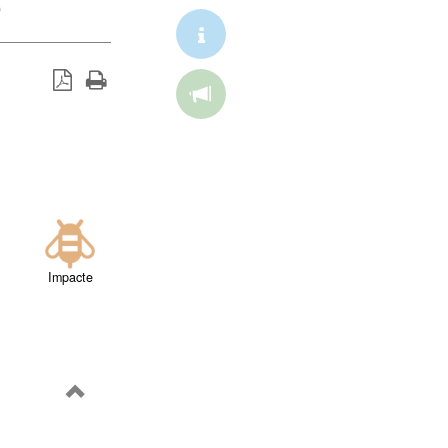
e
Impacte