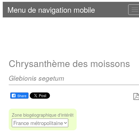
Menu de navigation mobile
T
n
Chrysanthème des moissons
Glebionis segetum
Share
Zone biogéographique d'intérêt