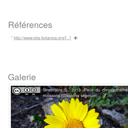
Références
1
http://www.tela-botanica.org/[...]
Galerie
Stratmains S., 2013. Fleur du chrysanthèm
moissons (Glebionis segetum).