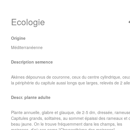
Ecologie
Origine
Méditerranéenne
Description semence
Akènes dépourvus de couronne, ceux du centre cylindrique, ceu
la périphérie du capitule aussi longs que larges, relevés de 2 aile
Descr. plante adulte
Plante annuelle, glabre et glauque, de 2-5 dm, dressée, rameuse
Capitules grands, solitaires, au sommet épaissi des rameaux et 
beau jaune. On le trouve fréquemment dans les champs, les
moissons, d'où ses noms "Chrysanthème des moissons",