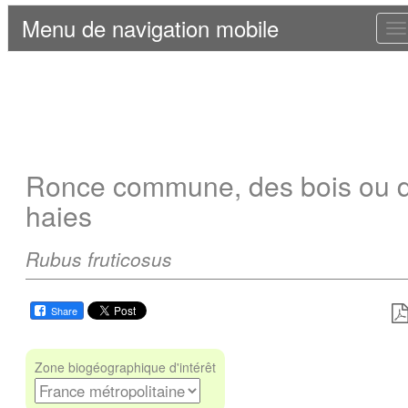
Menu de navigation mobile
T
n
Ronce commune, des bois ou 
haies
Rubus fruticosus
Share
Zone biogéographique d'intérêt