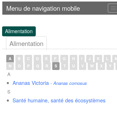
Menu de navigation mobile
T
n
Alimentation
Alimentation
A
B
C
D
E
F
G
H
I
J
K
L
N
O
P
Q
R
S
T
U
V
W
X
Y
A
Ananas Victoria
- Ananas comosus
S
Santé humaine, santé des écosystèmes