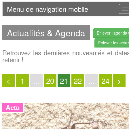
Menu de navigation mobile
T
n
Actualités & Agenda
Enlever l'agenda
Enlever les actu
Retrouvez les dernières nouveautés et date
retenir !
<
1
...
20
21
22
...
24
>
Actu