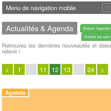
Menu de navigation mobile
T
n
Actualités & Agenda
Enlever l'agenda
Enlever les actu
Retrouvez les dernières nouveautés et date
retenir !
<
1
...
11
12
13
...
24
>
Agenda